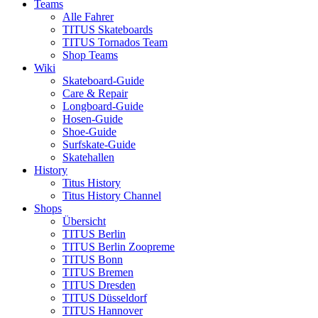
Teams
Alle Fahrer
TITUS Skateboards
TITUS Tornados Team
Shop Teams
Wiki
Skateboard-Guide
Care & Repair
Longboard-Guide
Hosen-Guide
Shoe-Guide
Surfskate-Guide
Skatehallen
History
Titus History
Titus History Channel
Shops
Übersicht
TITUS Berlin
TITUS Berlin Zoopreme
TITUS Bonn
TITUS Bremen
TITUS Dresden
TITUS Düsseldorf
TITUS Hannover