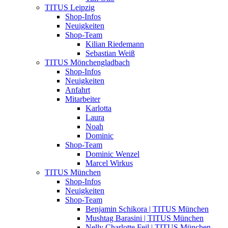
TITUS Leipzig
Shop-Infos
Neuigkeiten
Shop-Team
Kilian Riedemann
Sebastian Weiß
TITUS Mönchengladbach
Shop-Infos
Neuigkeiten
Anfahrt
Mitarbeiter
Karlotta
Laura
Noah
Dominic
Shop-Team
Dominic Wenzel
Marcel Wirkus
TITUS München
Shop-Infos
Neuigkeiten
Shop-Team
Benjamin Schikora | TITUS München
Mushtag Barasini | TITUS München
Nelly Charlotte Feil | TITUS München