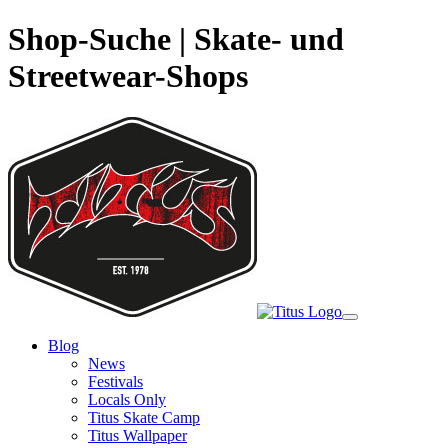
Shop-Suche | Skate- und
Streetwear-Shops
Skip
to
main
content
Toggle
navigation
Blog
News
Festivals
Locals Only
Titus Skate Camp
Titus Wallpaper