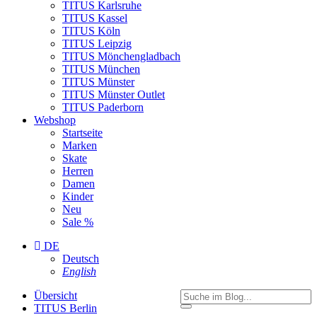
TITUS Karlsruhe
TITUS Kassel
TITUS Köln
TITUS Leipzig
TITUS Mönchengladbach
TITUS München
TITUS Münster
TITUS Münster Outlet
TITUS Paderborn
Webshop
Startseite
Marken
Skate
Herren
Damen
Kinder
Neu
Sale %
DE
Deutsch
English
Übersicht
TITUS Berlin