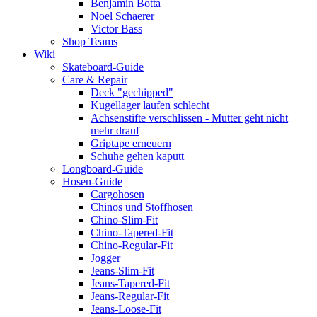
Benjamin Botta
Noel Schaerer
Victor Bass
Shop Teams
Wiki
Skateboard-Guide
Care & Repair
Deck "gechipped"
Kugellager laufen schlecht
Achsenstifte verschlissen - Mutter geht nicht
mehr drauf
Griptape erneuern
Schuhe gehen kaputt
Longboard-Guide
Hosen-Guide
Cargohosen
Chinos und Stoffhosen
Chino-Slim-Fit
Chino-Tapered-Fit
Chino-Regular-Fit
Jogger
Jeans-Slim-Fit
Jeans-Tapered-Fit
Jeans-Regular-Fit
Jeans-Loose-Fit