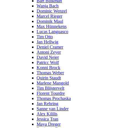
Bart Buikman
Wanja Bach
Dominic Wenzel
Marcel Rieger
Dominik Maul
Max Hünnekens
Lucas Languasco
Tim Otto
Jan Hellwig
Deniel Cramer
Antoni Zeyer
David Neier
Patricc Wolf
Konni Brock
Thomas Weber
Quirin Staudt
Marlene Mangold
Tim Blijstervelt
Florent Tourdre
Thomas Prochaska
Jan Rehring
Sanne van Linder
Alex Kililis
Jessica Tran
Maya Dreger