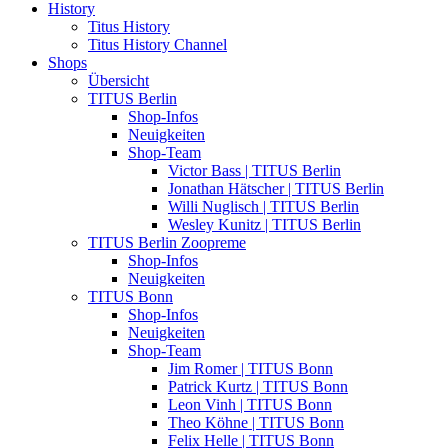
History
Titus History
Titus History Channel
Shops
Übersicht
TITUS Berlin
Shop-Infos
Neuigkeiten
Shop-Team
Victor Bass | TITUS Berlin
Jonathan Hätscher | TITUS Berlin
Willi Nuglisch | TITUS Berlin
Wesley Kunitz | TITUS Berlin
TITUS Berlin Zoopreme
Shop-Infos
Neuigkeiten
TITUS Bonn
Shop-Infos
Neuigkeiten
Shop-Team
Jim Romer | TITUS Bonn
Patrick Kurtz | TITUS Bonn
Leon Vinh | TITUS Bonn
Theo Köhne | TITUS Bonn
Felix Helle | TITUS Bonn