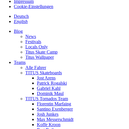
Impressum
Cookie-Einstellungen
Deutsch
English
Blog
News
Festivals
Locals Only
Titus Skate Camp
Titus Wallpaper
Teams
Alle Fahrer
TITUS Skateboards
Jost Arens
Patrick Rogalski
Gabriel Kahl
Dominik Maul
TITUS Tornados Team
Florentin Marfaing
Santino Exenberger
Josh Junkes
Max Messerschmidt
Koffe Kroon