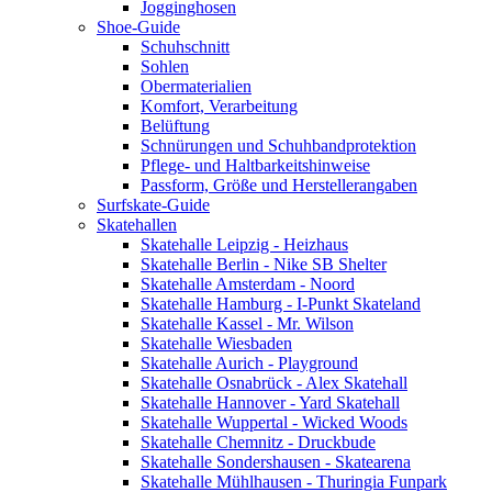
Jogginghosen
Shoe-Guide
Schuhschnitt
Sohlen
Obermaterialien
Komfort, Verarbeitung
Belüftung
Schnürungen und Schuhbandprotektion
Pflege- und Haltbarkeitshinweise
Passform, Größe und Herstellerangaben
Surfskate-Guide
Skatehallen
Skatehalle Leipzig - Heizhaus
Skatehalle Berlin - Nike SB Shelter
Skatehalle Amsterdam - Noord
Skatehalle Hamburg - I-Punkt Skateland
Skatehalle Kassel - Mr. Wilson
Skatehalle Wiesbaden
Skatehalle Aurich - Playground
Skatehalle Osnabrück - Alex Skatehall
Skatehalle Hannover - Yard Skatehall
Skatehalle Wuppertal - Wicked Woods
Skatehalle Chemnitz - Druckbude
Skatehalle Sondershausen - Skatearena
Skatehalle Mühlhausen - Thuringia Funpark