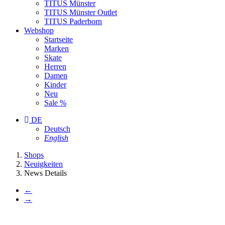
TITUS Münster
TITUS Münster Outlet
TITUS Paderborn
Webshop
Startseite
Marken
Skate
Herren
Damen
Kinder
Neu
Sale %
DE
Deutsch
English
You
Shops
are
Neuigkeiten
here:
News Details
←
→