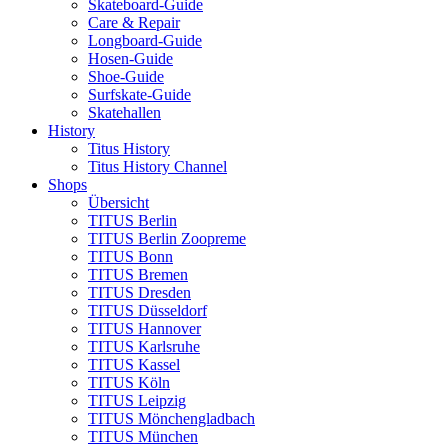
Skateboard-Guide
Care & Repair
Longboard-Guide
Hosen-Guide
Shoe-Guide
Surfskate-Guide
Skatehallen
History
Titus History
Titus History Channel
Shops
Übersicht
TITUS Berlin
TITUS Berlin Zoopreme
TITUS Bonn
TITUS Bremen
TITUS Dresden
TITUS Düsseldorf
TITUS Hannover
TITUS Karlsruhe
TITUS Kassel
TITUS Köln
TITUS Leipzig
TITUS Mönchengladbach
TITUS München