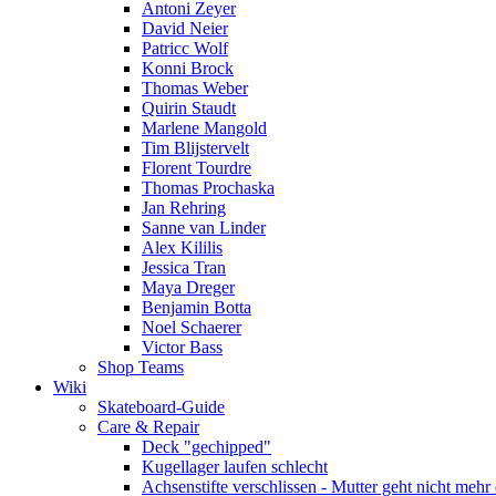
Antoni Zeyer
David Neier
Patricc Wolf
Konni Brock
Thomas Weber
Quirin Staudt
Marlene Mangold
Tim Blijstervelt
Florent Tourdre
Thomas Prochaska
Jan Rehring
Sanne van Linder
Alex Kililis
Jessica Tran
Maya Dreger
Benjamin Botta
Noel Schaerer
Victor Bass
Shop Teams
Wiki
Skateboard-Guide
Care & Repair
Deck "gechipped"
Kugellager laufen schlecht
Achsenstifte verschlissen - Mutter geht nicht mehr