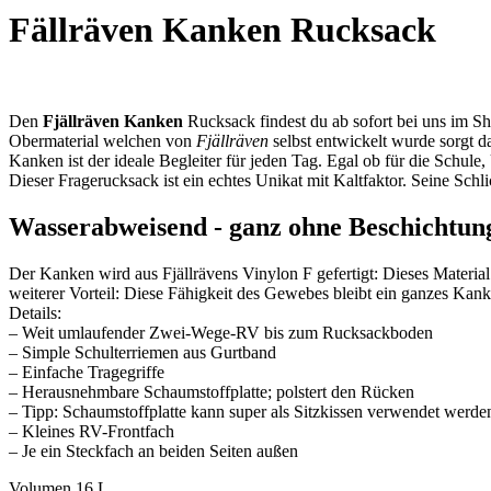
Fällräven Kanken Rucksack
Den
Fjällräven Kanken
Rucksack findest du ab sofort bei uns im Sh
Obermaterial welchen von
Fjällräven
selbst
entwickelt wurde sorgt d
Kanken ist der ideale Begleiter für jeden Tag. Egal ob für die Schule
Dieser Fragerucksack ist ein echtes Unikat mit Kaltfaktor. Seine Sch
Wasserabweisend - ganz ohne Beschichtun
Der Kanken wird aus Fjällrävens Vinylon F gefertigt: Dieses Material
weiterer Vorteil: Diese Fähigkeit des Gewebes bleibt ein ganzes Kank
Details:
– Weit umlaufender Zwei-Wege-RV bis zum Rucksackboden
– Simple Schulterriemen aus Gurtband
– Einfache Tragegriffe
– Herausnehmbare Schaumstoffplatte; polstert den Rücken
– Tipp: Schaumstoffplatte kann super als Sitzkissen verwendet werde
– Kleines RV-Frontfach
– Je ein Steckfach an beiden Seiten außen
Volumen 16 L