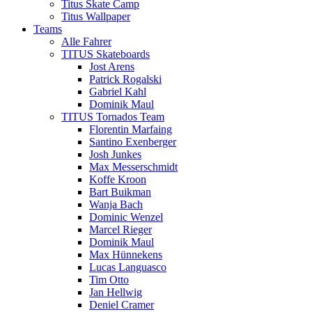
Titus Skate Camp
Titus Wallpaper
Teams
Alle Fahrer
TITUS Skateboards
Jost Arens
Patrick Rogalski
Gabriel Kahl
Dominik Maul
TITUS Tornados Team
Florentin Marfaing
Santino Exenberger
Josh Junkes
Max Messerschmidt
Koffe Kroon
Bart Buikman
Wanja Bach
Dominic Wenzel
Marcel Rieger
Dominik Maul
Max Hünnekens
Lucas Languasco
Tim Otto
Jan Hellwig
Deniel Cramer