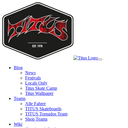
Skip
to
main
content
Toggle
navigation
Blog
News
Festivals
Locals Only
Titus Skate Camp
Titus Wallpaper
Teams
Alle Fahrer
TITUS Skateboards
TITUS Tornados Team
Shop Teams
Wiki