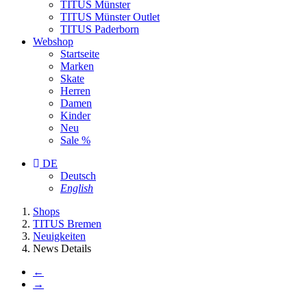
TITUS Münster
TITUS Münster Outlet
TITUS Paderborn
Webshop
Startseite
Marken
Skate
Herren
Damen
Kinder
Neu
Sale %
DE
Deutsch
English
You
Shops
are
TITUS Bremen
here:
Neuigkeiten
News Details
←
→