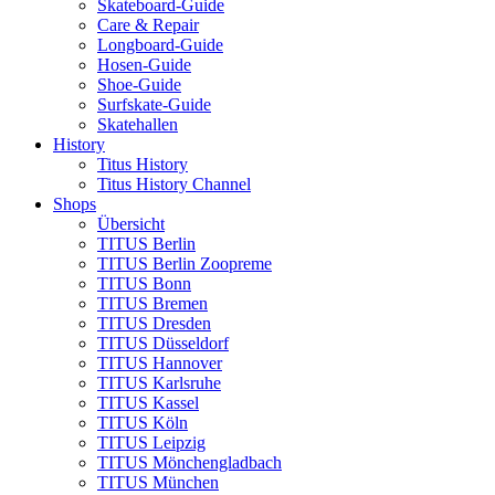
Skateboard-Guide
Care & Repair
Longboard-Guide
Hosen-Guide
Shoe-Guide
Surfskate-Guide
Skatehallen
History
Titus History
Titus History Channel
Shops
Übersicht
TITUS Berlin
TITUS Berlin Zoopreme
TITUS Bonn
TITUS Bremen
TITUS Dresden
TITUS Düsseldorf
TITUS Hannover
TITUS Karlsruhe
TITUS Kassel
TITUS Köln
TITUS Leipzig
TITUS Mönchengladbach
TITUS München