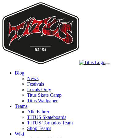
Skip
to
main
content
Toggle
navigation
Blog
News
Festivals
Locals Only
Titus Skate Camp
Titus Wallpaper
Teams
Alle Fahrer
TITUS Skateboards
TITUS Tornados Team
Shop Teams
Wiki