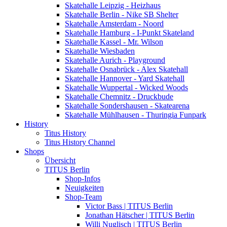
Skatehalle Leipzig - Heizhaus
Skatehalle Berlin - Nike SB Shelter
Skatehalle Amsterdam - Noord
Skatehalle Hamburg - I-Punkt Skateland
Skatehalle Kassel - Mr. Wilson
Skatehalle Wiesbaden
Skatehalle Aurich - Playground
Skatehalle Osnabrück - Alex Skatehall
Skatehalle Hannover - Yard Skatehall
Skatehalle Wuppertal - Wicked Woods
Skatehalle Chemnitz - Druckbude
Skatehalle Sondershausen - Skatearena
Skatehalle Mühlhausen - Thuringia Funpark
History
Titus History
Titus History Channel
Shops
Übersicht
TITUS Berlin
Shop-Infos
Neuigkeiten
Shop-Team
Victor Bass | TITUS Berlin
Jonathan Hätscher | TITUS Berlin
Willi Nuglisch | TITUS Berlin