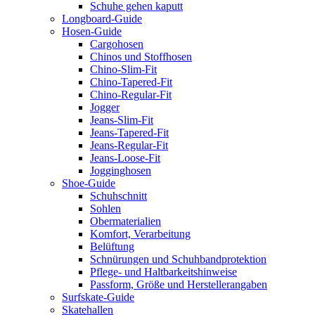
Schuhe gehen kaputt
Longboard-Guide
Hosen-Guide
Cargohosen
Chinos und Stoffhosen
Chino-Slim-Fit
Chino-Tapered-Fit
Chino-Regular-Fit
Jogger
Jeans-Slim-Fit
Jeans-Tapered-Fit
Jeans-Regular-Fit
Jeans-Loose-Fit
Jogginghosen
Shoe-Guide
Schuhschnitt
Sohlen
Obermaterialien
Komfort, Verarbeitung
Belüftung
Schnürungen und Schuhbandprotektion
Pflege- und Haltbarkeitshinweise
Passform, Größe und Herstellerangaben
Surfskate-Guide
Skatehallen