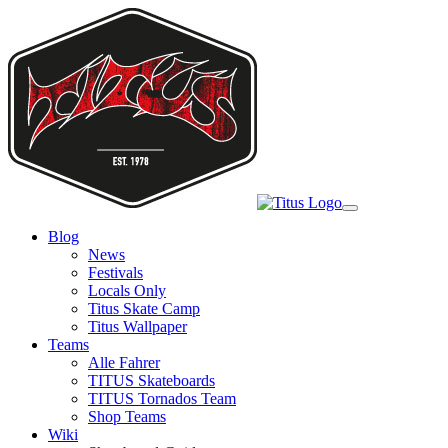
Skip
to
main
content
Toggle
navigation
Blog
News
Festivals
Locals Only
Titus Skate Camp
Titus Wallpaper
Teams
Alle Fahrer
TITUS Skateboards
TITUS Tornados Team
Shop Teams
Wiki