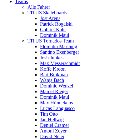
Teams
Alle Fahrer
TITUS Skateboards
Jost Arens
Patrick Rogalski
Gabriel Kahl
Dominik Maul
TITUS Tornados Team
Florentin Marfaing
Santino Exenberger
Josh Junkes
Max Messerschmidt
Koffe Kroon
Bart Buikman
Wanja Bach
Dominic Wenzel
Marcel Rieger
Dominik Maul
Max Hünnekens
Lucas Languasco
Tim Otto
Jan Hellwig
Deniel Cramer
Antoni Zeyer
David Neier