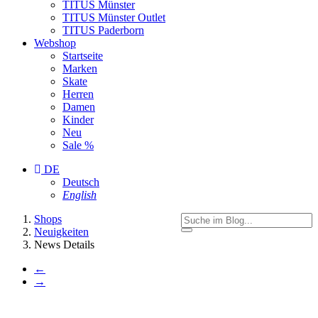
TITUS Münster
TITUS Münster Outlet
TITUS Paderborn
Webshop
Startseite
Marken
Skate
Herren
Damen
Kinder
Neu
Sale %
DE
Deutsch
English
You
Shops
are
Neuigkeiten
here:
News Details
←
→