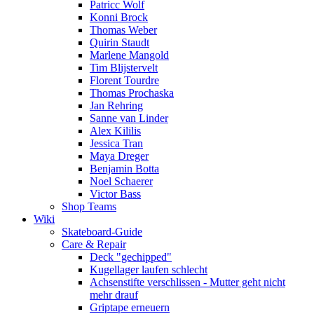
Patricc Wolf
Konni Brock
Thomas Weber
Quirin Staudt
Marlene Mangold
Tim Blijstervelt
Florent Tourdre
Thomas Prochaska
Jan Rehring
Sanne van Linder
Alex Kililis
Jessica Tran
Maya Dreger
Benjamin Botta
Noel Schaerer
Victor Bass
Shop Teams
Wiki
Skateboard-Guide
Care & Repair
Deck "gechipped"
Kugellager laufen schlecht
Achsenstifte verschlissen - Mutter geht nicht
mehr drauf
Griptape erneuern