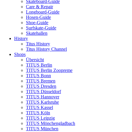
Skateboard-Guide
Care & Repair
Longboard-Guide
Hosen-Guide
Shoe-Guide
Surfskate-Guide
Skatehallen
History
Titus History
Titus History Channel
Shops
Übersicht
TITUS Berlin
TITUS Berlin Zoopreme
TITUS Bonn
TITUS Bremen
TITUS Dresden
TITUS Düsseldorf
TITUS Hannover
TITUS Karlsruhe
TITUS Kassel
TITUS Köln
TITUS Leipzig
TITUS Mönchengladbach
TITUS München