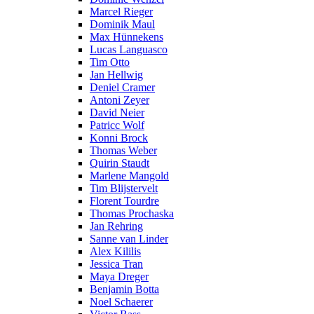
Marcel Rieger
Dominik Maul
Max Hünnekens
Lucas Languasco
Tim Otto
Jan Hellwig
Deniel Cramer
Antoni Zeyer
David Neier
Patricc Wolf
Konni Brock
Thomas Weber
Quirin Staudt
Marlene Mangold
Tim Blijstervelt
Florent Tourdre
Thomas Prochaska
Jan Rehring
Sanne van Linder
Alex Kililis
Jessica Tran
Maya Dreger
Benjamin Botta
Noel Schaerer