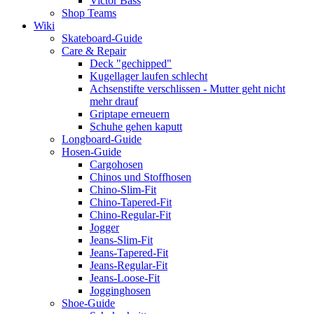
Victor Bass
Shop Teams
Wiki
Skateboard-Guide
Care & Repair
Deck "gechipped"
Kugellager laufen schlecht
Achsenstifte verschlissen - Mutter geht nicht
mehr drauf
Griptape erneuern
Schuhe gehen kaputt
Longboard-Guide
Hosen-Guide
Cargohosen
Chinos und Stoffhosen
Chino-Slim-Fit
Chino-Tapered-Fit
Chino-Regular-Fit
Jogger
Jeans-Slim-Fit
Jeans-Tapered-Fit
Jeans-Regular-Fit
Jeans-Loose-Fit
Jogginghosen
Shoe-Guide