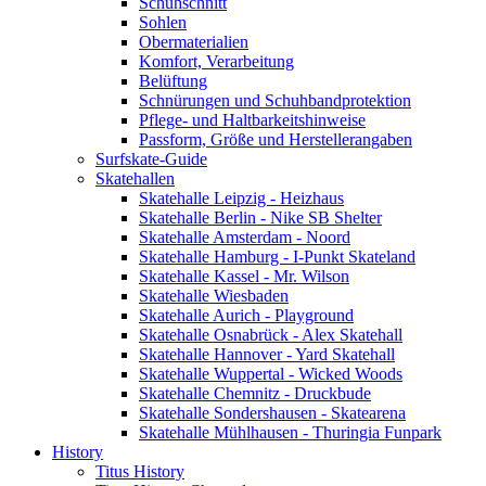
Schuhschnitt
Sohlen
Obermaterialien
Komfort, Verarbeitung
Belüftung
Schnürungen und Schuhbandprotektion
Pflege- und Haltbarkeitshinweise
Passform, Größe und Herstellerangaben
Surfskate-Guide
Skatehallen
Skatehalle Leipzig - Heizhaus
Skatehalle Berlin - Nike SB Shelter
Skatehalle Amsterdam - Noord
Skatehalle Hamburg - I-Punkt Skateland
Skatehalle Kassel - Mr. Wilson
Skatehalle Wiesbaden
Skatehalle Aurich - Playground
Skatehalle Osnabrück - Alex Skatehall
Skatehalle Hannover - Yard Skatehall
Skatehalle Wuppertal - Wicked Woods
Skatehalle Chemnitz - Druckbude
Skatehalle Sondershausen - Skatearena
Skatehalle Mühlhausen - Thuringia Funpark
History
Titus History