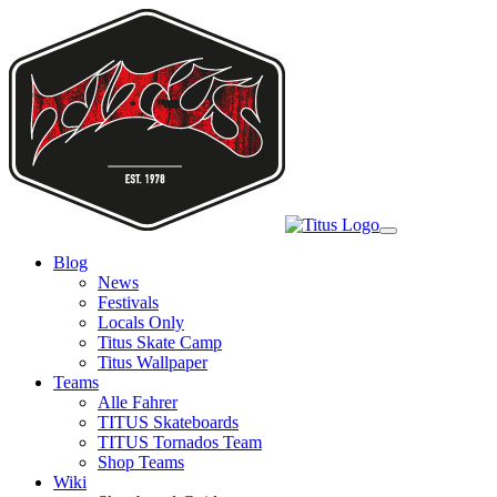
Skip
to
main
content
Toggle
navigation
Blog
News
Festivals
Locals Only
Titus Skate Camp
Titus Wallpaper
Teams
Alle Fahrer
TITUS Skateboards
TITUS Tornados Team
Shop Teams
Wiki