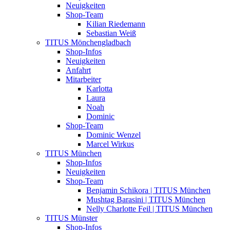
Neuigkeiten
Shop-Team
Kilian Riedemann
Sebastian Weiß
TITUS Mönchengladbach
Shop-Infos
Neuigkeiten
Anfahrt
Mitarbeiter
Karlotta
Laura
Noah
Dominic
Shop-Team
Dominic Wenzel
Marcel Wirkus
TITUS München
Shop-Infos
Neuigkeiten
Shop-Team
Benjamin Schikora | TITUS München
Mushtag Barasini | TITUS München
Nelly Charlotte Feil | TITUS München
TITUS Münster
Shop-Infos