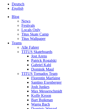
Deutsch
English
Blog
News
Festivals
Locals Only
Titus Skate Camp
Titus Wallpaper
Teams
Alle Fahrer
TITUS Skateboards
Jost Arens
Patrick Rogalski
Gabriel Kahl
Dominik Maul
TITUS Tornados Team
Florentin Marfaing
Santino Exenberger
Josh Junkes
Max Messerschmidt
Koffe Kroon
Bart Buikman
Wanja Bach
Dominic Wenzel