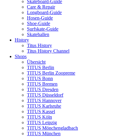
Skateboard-Guide
Care & Repair
Longboard-Guide
Hosen-Guide
Shoe-Guide
Surfskate-Guide
Skatehallen
History
Titus History
Titus History Channel
Shops
Übersicht
TITUS Berlin
TITUS Berlin Zoopreme
TITUS Bonn
TITUS Bremen
TITUS Dresden
TITUS Düsseldorf
TITUS Hannover
TITUS Karlsruhe
TITUS Kassel
TITUS Köln
TITUS Leipzig
TITUS Mönchengladbach
TITUS München