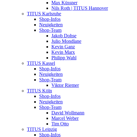
Max Küssner
Nils Roth | TITUS Hannover
TITUS Karlsruhe
Shop-Infos
Neuigkeiten
Shop-Team
Jakob Dohse
Julio Mondlane
Kevin Ganz
Kevin Marx
Philipp Wahl
TITUS Kassel
Shop-Infos
Neuigkeiten
Shop-Team
Viktor Riemer
TITUS Köln
Shop-Infos
Neuigkeiten
Shop-Team
David Wollmann
Marcel Weber
Tim Otto
TITUS Leipzig
Shop-Infos