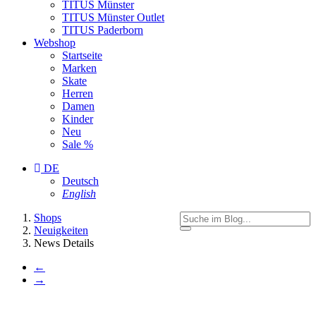
TITUS Münster
TITUS Münster Outlet
TITUS Paderborn
Webshop
Startseite
Marken
Skate
Herren
Damen
Kinder
Neu
Sale %
DE
Deutsch
English
You
Shops
are
Neuigkeiten
here:
News Details
←
→