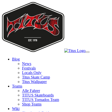
Skip
to
main
content
Toggle
navigation
Blog
News
Festivals
Locals Only
Titus Skate Camp
Titus Wallpaper
Teams
Alle Fahrer
TITUS Skateboards
TITUS Tornados Team
Shop Teams
Wiki