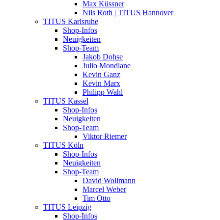
Max Küssner
Nils Roth | TITUS Hannover
TITUS Karlsruhe
Shop-Infos
Neuigkeiten
Shop-Team
Jakob Dohse
Julio Mondlane
Kevin Ganz
Kevin Marx
Philipp Wahl
TITUS Kassel
Shop-Infos
Neuigkeiten
Shop-Team
Viktor Riemer
TITUS Köln
Shop-Infos
Neuigkeiten
Shop-Team
David Wollmann
Marcel Weber
Tim Otto
TITUS Leipzig
Shop-Infos