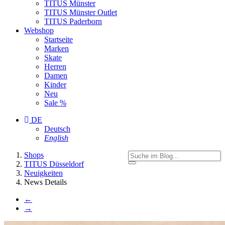
TITUS Münster
TITUS Münster Outlet
TITUS Paderborn
Webshop
Startseite
Marken
Skate
Herren
Damen
Kinder
Neu
Sale %
DE
Deutsch
English
You
Shops
are
TITUS Düsseldorf
here:
Neuigkeiten
News Details
←
→