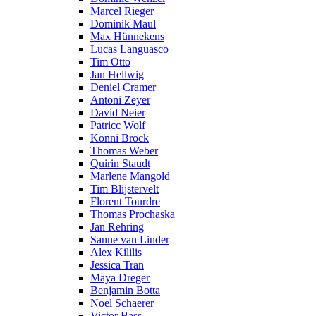
Marcel Rieger
Dominik Maul
Max Hünnekens
Lucas Languasco
Tim Otto
Jan Hellwig
Deniel Cramer
Antoni Zeyer
David Neier
Patricc Wolf
Konni Brock
Thomas Weber
Quirin Staudt
Marlene Mangold
Tim Blijstervelt
Florent Tourdre
Thomas Prochaska
Jan Rehring
Sanne van Linder
Alex Kililis
Jessica Tran
Maya Dreger
Benjamin Botta
Noel Schaerer
Victor Bass