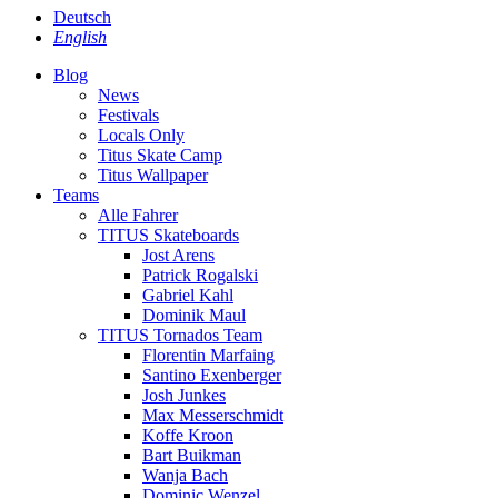
Deutsch
English
Blog
News
Festivals
Locals Only
Titus Skate Camp
Titus Wallpaper
Teams
Alle Fahrer
TITUS Skateboards
Jost Arens
Patrick Rogalski
Gabriel Kahl
Dominik Maul
TITUS Tornados Team
Florentin Marfaing
Santino Exenberger
Josh Junkes
Max Messerschmidt
Koffe Kroon
Bart Buikman
Wanja Bach
Dominic Wenzel