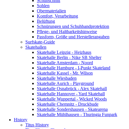
Schuhschnitt
Sohlen
Obermaterialien
Komfort, Verarbeitung
Belüftung
Schnürungen und Schuhbandprotektion
Pflege- und Haltbarkeitshinweise
Passform, Größe und Herstellerangaben
Surfskate-Guide
Skatehallen
Skatehalle Leipzig - Heizhaus
Skatehalle Berlin - Nike SB Shelter
Skatehalle Amsterdam - Noord
Skatehalle Hamburg - I-Punkt Skateland
Skatehalle Kassel - Mr. Wilson
Skatehalle Wiesbaden
Skatehalle Aurich - Playground
Skatehalle Osnabrück - Alex Skatehall
Skatehalle Hannover - Yard Skatehall
Skatehalle Wuppertal - Wicked Woods
Skatehalle Chemnitz - Druckbude
Skatehalle Sondershausen - Skatearena
Skatehalle Mühlhausen - Thuringia Funpark
History
Titus History