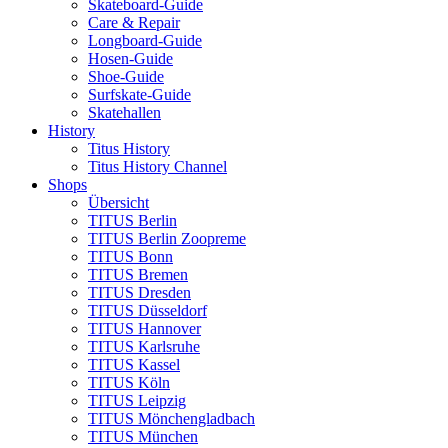
Skateboard-Guide
Care & Repair
Longboard-Guide
Hosen-Guide
Shoe-Guide
Surfskate-Guide
Skatehallen
History
Titus History
Titus History Channel
Shops
Übersicht
TITUS Berlin
TITUS Berlin Zoopreme
TITUS Bonn
TITUS Bremen
TITUS Dresden
TITUS Düsseldorf
TITUS Hannover
TITUS Karlsruhe
TITUS Kassel
TITUS Köln
TITUS Leipzig
TITUS Mönchengladbach
TITUS München