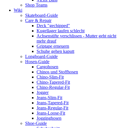
Shop Teams
Wiki
Skateboard-Guide
Care & Repair
Deck "gechipped"
Kugellager laufen schlecht
Achsenstifte verschlissen - Mutter geht nicht
mehr drauf
Griptape erneuern
Schuhe gehen kaputt
Longboard-Guide
Hosen-Guide
Cargohosen
Chinos und Stoffhosen
Chino-Slim-Fit
Chino-Tapered-Fit
Chino-Regular-Fit
Jogger
Jeans-Slim-Fit
Jeans-Tapered-Fit
Jeans-Regular-Fit
Jeans-Loose-Fit
Jogginghosen
Shoe-Guide