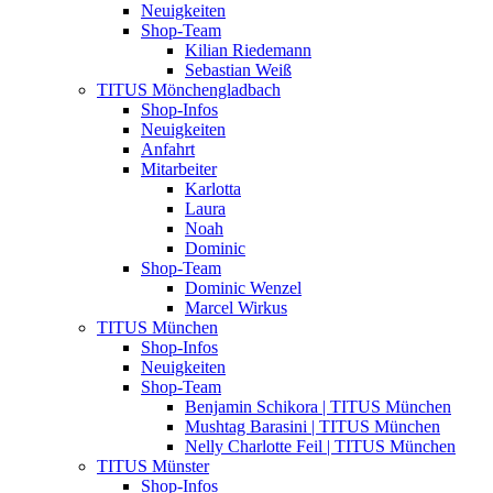
Neuigkeiten
Shop-Team
Kilian Riedemann
Sebastian Weiß
TITUS Mönchengladbach
Shop-Infos
Neuigkeiten
Anfahrt
Mitarbeiter
Karlotta
Laura
Noah
Dominic
Shop-Team
Dominic Wenzel
Marcel Wirkus
TITUS München
Shop-Infos
Neuigkeiten
Shop-Team
Benjamin Schikora | TITUS München
Mushtag Barasini | TITUS München
Nelly Charlotte Feil | TITUS München
TITUS Münster
Shop-Infos