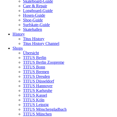
Skateboard-Guide
Care & Repair
Longboard-Guide
Hosen-Guide
Shoe-Guide
Surfskate-Guide
Skatehallen
History
Titus History
Titus History Channel
Shops
Übersicht
TITUS Berlin
TITUS Berlin Zoopreme
TITUS Bonn
TITUS Bremen
TITUS Dresden
TITUS Düsseldorf
TITUS Hannover
TITUS Karlsruhe
TITUS Kassel
TITUS Köln
TITUS Leipzig
TITUS Mönchengladbach
TITUS München