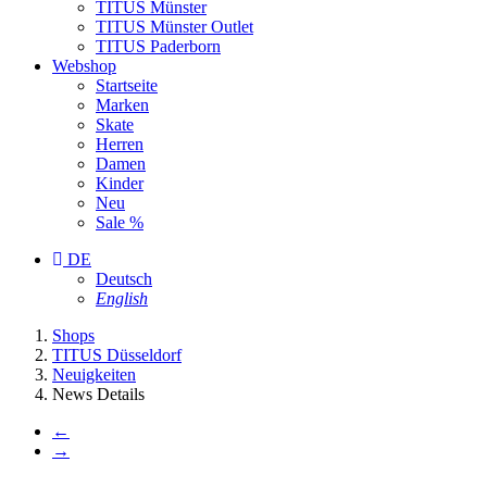
TITUS Münster
TITUS Münster Outlet
TITUS Paderborn
Webshop
Startseite
Marken
Skate
Herren
Damen
Kinder
Neu
Sale %
DE
Deutsch
English
You
Shops
are
TITUS Düsseldorf
here:
Neuigkeiten
News Details
←
→