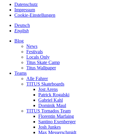
Datenschutz
Impressum
Cookie-Einstellungen
Deutsch
English
Blog
News
Festivals
Locals Only
Titus Skate Camp
Titus Wallpaper
Teams
Alle Fahrer
TITUS Skateboards
Jost Arens
Patrick Rogalski
Gabriel Kahl
Dominik Maul
TITUS Tornados Team
Florentin Marfaing
Santino Exenberger
Josh Junkes
Max Messerschmidt