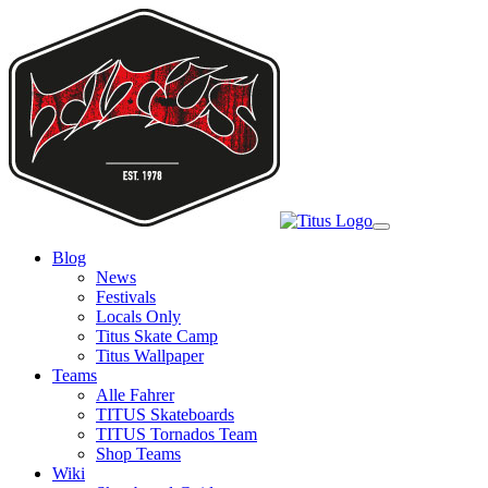
Skip
to
main
content
Toggle
navigation
Blog
News
Festivals
Locals Only
Titus Skate Camp
Titus Wallpaper
Teams
Alle Fahrer
TITUS Skateboards
TITUS Tornados Team
Shop Teams
Wiki