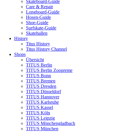
Skateboard-Guide
Care & Repair
Longboard-Guide
Hosen-Guide
Shoe-Guide
Surfskate-Guide
Skatehallen
History
Titus History
Titus History Channel
Shops
Übersicht
TITUS Berlin
TITUS Berlin Zoopreme
TITUS Bonn
TITUS Bremen
TITUS Dresden
TITUS Düsseldorf
TITUS Hannover
TITUS Karlsruhe
TITUS Kassel
TITUS Köln
TITUS Leipzig
TITUS Mönchengladbach
TITUS München