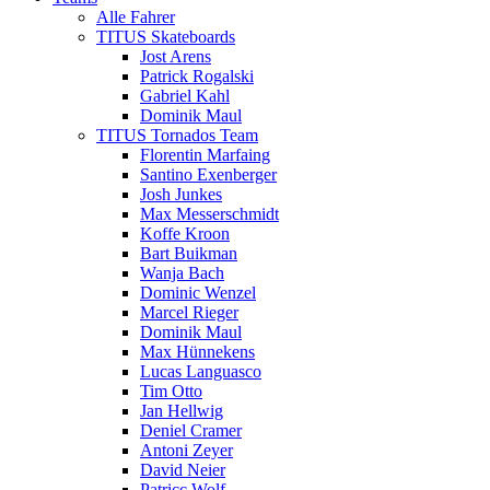
Alle Fahrer
TITUS Skateboards
Jost Arens
Patrick Rogalski
Gabriel Kahl
Dominik Maul
TITUS Tornados Team
Florentin Marfaing
Santino Exenberger
Josh Junkes
Max Messerschmidt
Koffe Kroon
Bart Buikman
Wanja Bach
Dominic Wenzel
Marcel Rieger
Dominik Maul
Max Hünnekens
Lucas Languasco
Tim Otto
Jan Hellwig
Deniel Cramer
Antoni Zeyer
David Neier
Patricc Wolf