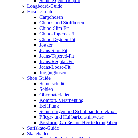
Schuhe gehen kaputt
Longboard-Guide
Hosen-Guide
Cargohosen
Chinos und Stoffhosen
Chino-Slim-Fit
Chino-Tapered-Fit
Chino-Regular-Fit
Jogger
Jeans-Slim-Fit
Jeans-Tapered-Fit
Jeans-Regular-Fit
Jeans-Loose-Fit
Jogginghosen
Shoe-Guide
Schuhschnitt
Sohlen
Obermaterialien
Komfort, Verarbeitung
Belüftung
Schnürungen und Schuhbandprotektion
Pflege- und Haltbarkeitshinweise
Passform, Größe und Herstellerangaben
Surfskate-Guide
Skatehallen