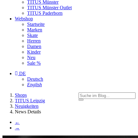
TITUS Münster
TITUS Münster Outlet
TITUS Paderborn
Webshop
Startseite
Marken
Skate
Herren
Damen
Kinder
Neu
Sale %
DE
Deutsch
English
You
Shops
are
TITUS Leipzig
here:
Neuigkeiten
News Details
←
→