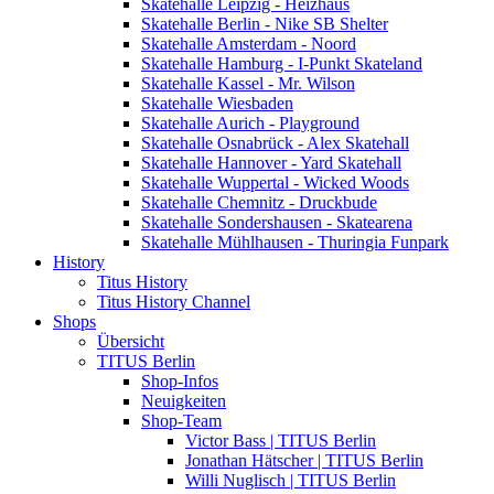
Skatehalle Leipzig - Heizhaus
Skatehalle Berlin - Nike SB Shelter
Skatehalle Amsterdam - Noord
Skatehalle Hamburg - I-Punkt Skateland
Skatehalle Kassel - Mr. Wilson
Skatehalle Wiesbaden
Skatehalle Aurich - Playground
Skatehalle Osnabrück - Alex Skatehall
Skatehalle Hannover - Yard Skatehall
Skatehalle Wuppertal - Wicked Woods
Skatehalle Chemnitz - Druckbude
Skatehalle Sondershausen - Skatearena
Skatehalle Mühlhausen - Thuringia Funpark
History
Titus History
Titus History Channel
Shops
Übersicht
TITUS Berlin
Shop-Infos
Neuigkeiten
Shop-Team
Victor Bass | TITUS Berlin
Jonathan Hätscher | TITUS Berlin
Willi Nuglisch | TITUS Berlin