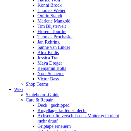
Konni Brock
Thomas Weber
Quirin Staudt
Marlene Mangold
Tim Blijstervelt
Florent Tourdre
Thomas Prochaska
Jan Rehring
Sanne van Linder
Alex Kililis
Jessica Tran
Maya Dreger
Benjamin Botta
Noel Schaerer
Victor Bass
Shop Teams
Wiki
Skateboard-Guide
Care & Repair
Deck "gechipped"
Kugellager laufen schlecht
Achsenstifte verschlissen - Mutter geht nicht
mehr drauf
Griptape erneuern