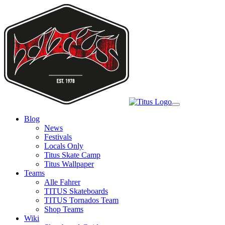
Skip
to
main
content
Toggle
navigation
Blog
News
Festivals
Locals Only
Titus Skate Camp
Titus Wallpaper
Teams
Alle Fahrer
TITUS Skateboards
TITUS Tornados Team
Shop Teams
Wiki