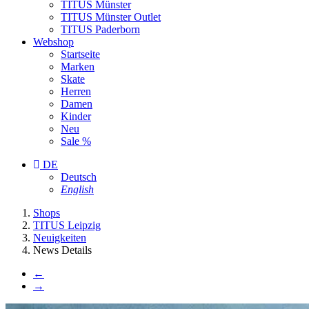
TITUS Münster
TITUS Münster Outlet
TITUS Paderborn
Webshop
Startseite
Marken
Skate
Herren
Damen
Kinder
Neu
Sale %
DE
Deutsch
English
You
Shops
are
TITUS Leipzig
here:
Neuigkeiten
News Details
←
→