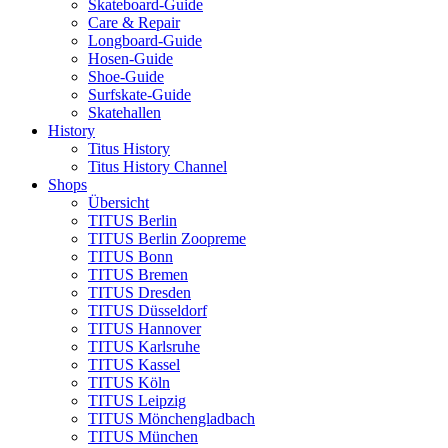
Skateboard-Guide
Care & Repair
Longboard-Guide
Hosen-Guide
Shoe-Guide
Surfskate-Guide
Skatehallen
History
Titus History
Titus History Channel
Shops
Übersicht
TITUS Berlin
TITUS Berlin Zoopreme
TITUS Bonn
TITUS Bremen
TITUS Dresden
TITUS Düsseldorf
TITUS Hannover
TITUS Karlsruhe
TITUS Kassel
TITUS Köln
TITUS Leipzig
TITUS Mönchengladbach
TITUS München