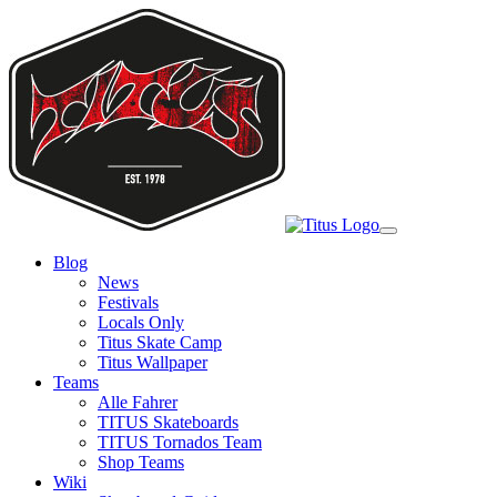
Skip
to
main
content
Toggle
navigation
Blog
News
Festivals
Locals Only
Titus Skate Camp
Titus Wallpaper
Teams
Alle Fahrer
TITUS Skateboards
TITUS Tornados Team
Shop Teams
Wiki