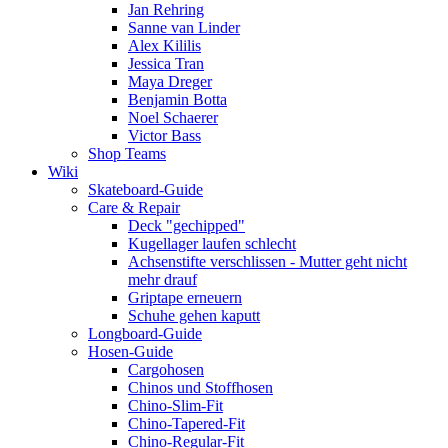
Jan Rehring
Sanne van Linder
Alex Kililis
Jessica Tran
Maya Dreger
Benjamin Botta
Noel Schaerer
Victor Bass
Shop Teams
Wiki
Skateboard-Guide
Care & Repair
Deck "gechipped"
Kugellager laufen schlecht
Achsenstifte verschlissen - Mutter geht nicht
mehr drauf
Griptape erneuern
Schuhe gehen kaputt
Longboard-Guide
Hosen-Guide
Cargohosen
Chinos und Stoffhosen
Chino-Slim-Fit
Chino-Tapered-Fit
Chino-Regular-Fit