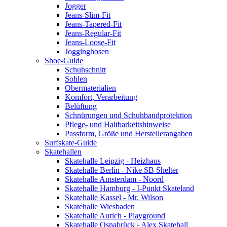
Jogger
Jeans-Slim-Fit
Jeans-Tapered-Fit
Jeans-Regular-Fit
Jeans-Loose-Fit
Jogginghosen
Shoe-Guide
Schuhschnitt
Sohlen
Obermaterialien
Komfort, Verarbeitung
Belüftung
Schnürungen und Schuhbandprotektion
Pflege- und Haltbarkeitshinweise
Passform, Größe und Herstellerangaben
Surfskate-Guide
Skatehallen
Skatehalle Leipzig - Heizhaus
Skatehalle Berlin - Nike SB Shelter
Skatehalle Amsterdam - Noord
Skatehalle Hamburg - I-Punkt Skateland
Skatehalle Kassel - Mr. Wilson
Skatehalle Wiesbaden
Skatehalle Aurich - Playground
Skatehalle Osnabrück - Alex Skatehall