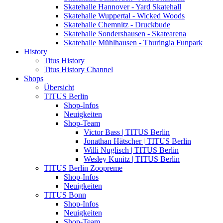
Skatehalle Hannover - Yard Skatehall
Skatehalle Wuppertal - Wicked Woods
Skatehalle Chemnitz - Druckbude
Skatehalle Sondershausen - Skatearena
Skatehalle Mühlhausen - Thuringia Funpark
History
Titus History
Titus History Channel
Shops
Übersicht
TITUS Berlin
Shop-Infos
Neuigkeiten
Shop-Team
Victor Bass | TITUS Berlin
Jonathan Hätscher | TITUS Berlin
Willi Nuglisch | TITUS Berlin
Wesley Kunitz | TITUS Berlin
TITUS Berlin Zoopreme
Shop-Infos
Neuigkeiten
TITUS Bonn
Shop-Infos
Neuigkeiten
Shop-Team