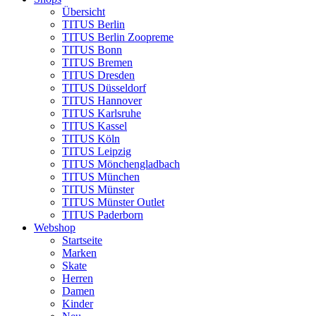
Übersicht
TITUS Berlin
TITUS Berlin Zoopreme
TITUS Bonn
TITUS Bremen
TITUS Dresden
TITUS Düsseldorf
TITUS Hannover
TITUS Karlsruhe
TITUS Kassel
TITUS Köln
TITUS Leipzig
TITUS Mönchengladbach
TITUS München
TITUS Münster
TITUS Münster Outlet
TITUS Paderborn
Webshop
Startseite
Marken
Skate
Herren
Damen
Kinder