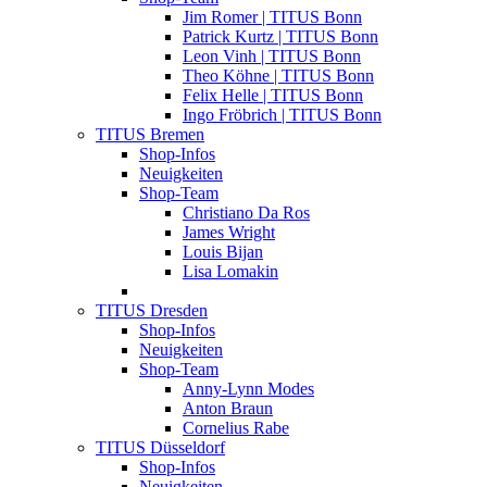
Jim Romer | TITUS Bonn
Patrick Kurtz | TITUS Bonn
Leon Vinh | TITUS Bonn
Theo Köhne | TITUS Bonn
Felix Helle | TITUS Bonn
Ingo Fröbrich | TITUS Bonn
TITUS Bremen
Shop-Infos
Neuigkeiten
Shop-Team
Christiano Da Ros
James Wright
Louis Bijan
Lisa Lomakin
TITUS Dresden
Shop-Infos
Neuigkeiten
Shop-Team
Anny-Lynn Modes
Anton Braun
Cornelius Rabe
TITUS Düsseldorf
Shop-Infos
Neuigkeiten