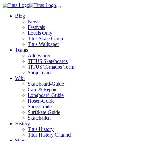
Skip
Toggle
to
navigation
Blog
main
News
content
Festivals
Locals Only
Titus Skate Camp
Titus Wallpaper
Teams
Alle Fahrer
TITUS Skateboards
TITUS Tornados Team
Shop Teams
Wiki
Skateboard-Guide
Care & Repair
Longboard-Guide
Hosen-Guide
Shoe-Guide
Surfskate-Guide
Skatehallen
History
Titus History
Titus History Channel
Shops