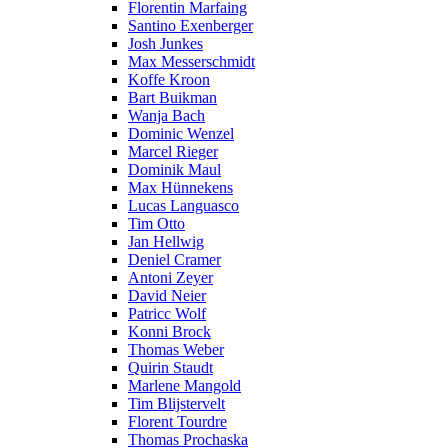
Florentin Marfaing
Santino Exenberger
Josh Junkes
Max Messerschmidt
Koffe Kroon
Bart Buikman
Wanja Bach
Dominic Wenzel
Marcel Rieger
Dominik Maul
Max Hünnekens
Lucas Languasco
Tim Otto
Jan Hellwig
Deniel Cramer
Antoni Zeyer
David Neier
Patricc Wolf
Konni Brock
Thomas Weber
Quirin Staudt
Marlene Mangold
Tim Blijstervelt
Florent Tourdre
Thomas Prochaska