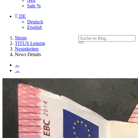
Neu
Sale %
DE
Deutsch
English
You
Shops
are
TITUS Leipzig
here:
Neuigkeiten
News Details
←
→