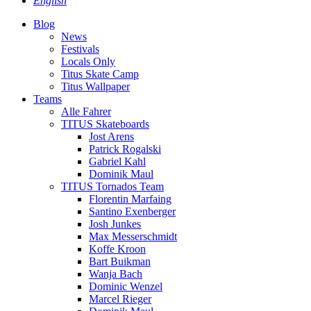
English
Blog
News
Festivals
Locals Only
Titus Skate Camp
Titus Wallpaper
Teams
Alle Fahrer
TITUS Skateboards
Jost Arens
Patrick Rogalski
Gabriel Kahl
Dominik Maul
TITUS Tornados Team
Florentin Marfaing
Santino Exenberger
Josh Junkes
Max Messerschmidt
Koffe Kroon
Bart Buikman
Wanja Bach
Dominic Wenzel
Marcel Rieger