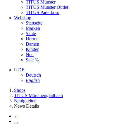
TITUS Münster
TITUS Münster Outlet
TITUS Paderborn
Webshop
Startseite
Marken
Skate
Herren
Damen
Kinder
Neu
Sale %
DE
Deutsch
English
You
Shops
are
TITUS Mönchengladbach
here:
Neuigkeiten
News Details
←
→