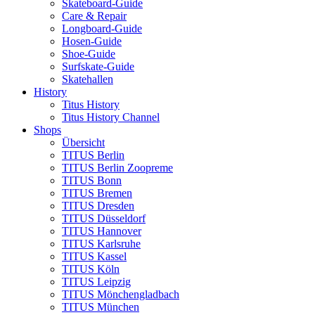
Skateboard-Guide
Care & Repair
Longboard-Guide
Hosen-Guide
Shoe-Guide
Surfskate-Guide
Skatehallen
History
Titus History
Titus History Channel
Shops
Übersicht
TITUS Berlin
TITUS Berlin Zoopreme
TITUS Bonn
TITUS Bremen
TITUS Dresden
TITUS Düsseldorf
TITUS Hannover
TITUS Karlsruhe
TITUS Kassel
TITUS Köln
TITUS Leipzig
TITUS Mönchengladbach
TITUS München