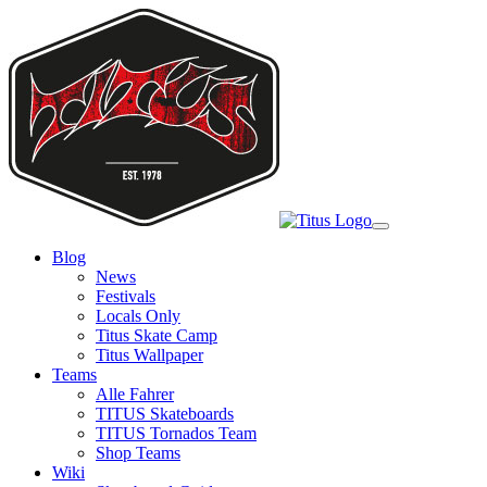
Skip
to
main
content
Toggle
navigation
Blog
News
Festivals
Locals Only
Titus Skate Camp
Titus Wallpaper
Teams
Alle Fahrer
TITUS Skateboards
TITUS Tornados Team
Shop Teams
Wiki