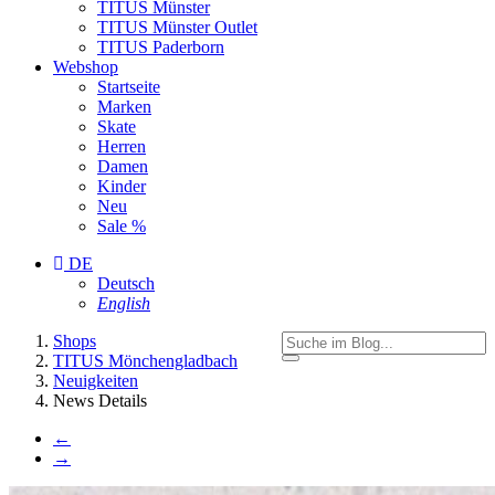
TITUS Münster
TITUS Münster Outlet
TITUS Paderborn
Webshop
Startseite
Marken
Skate
Herren
Damen
Kinder
Neu
Sale %
DE
Deutsch
English
You
Shops
are
TITUS Mönchengladbach
here:
Neuigkeiten
News Details
←
→