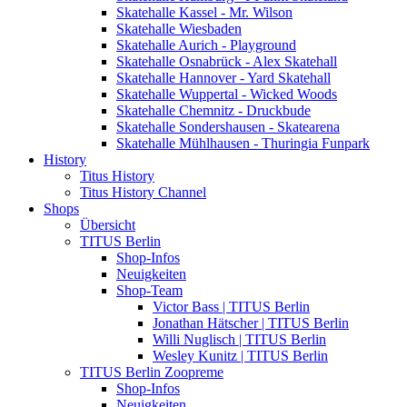
Skatehalle Kassel - Mr. Wilson
Skatehalle Wiesbaden
Skatehalle Aurich - Playground
Skatehalle Osnabrück - Alex Skatehall
Skatehalle Hannover - Yard Skatehall
Skatehalle Wuppertal - Wicked Woods
Skatehalle Chemnitz - Druckbude
Skatehalle Sondershausen - Skatearena
Skatehalle Mühlhausen - Thuringia Funpark
History
Titus History
Titus History Channel
Shops
Übersicht
TITUS Berlin
Shop-Infos
Neuigkeiten
Shop-Team
Victor Bass | TITUS Berlin
Jonathan Hätscher | TITUS Berlin
Willi Nuglisch | TITUS Berlin
Wesley Kunitz | TITUS Berlin
TITUS Berlin Zoopreme
Shop-Infos
Neuigkeiten