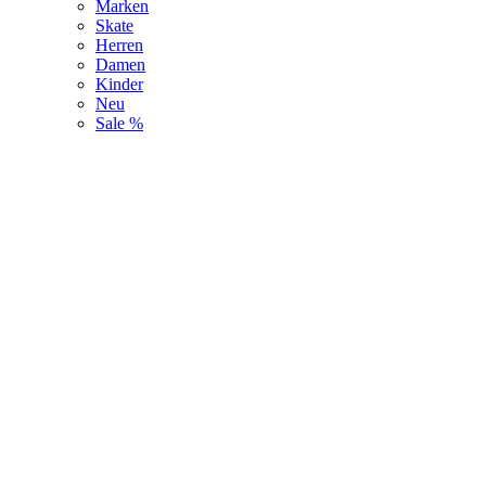
Marken
Skate
Herren
Damen
Kinder
Neu
Sale %