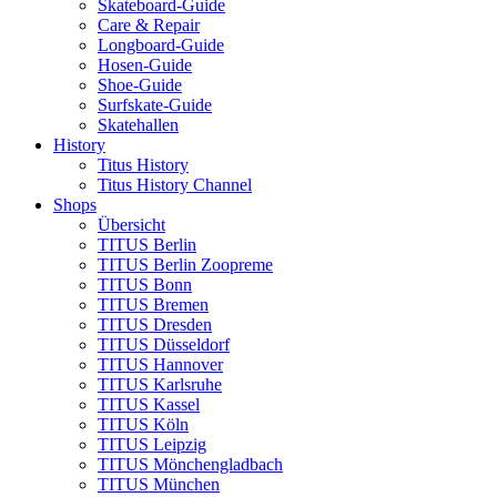
Skateboard-Guide
Care & Repair
Longboard-Guide
Hosen-Guide
Shoe-Guide
Surfskate-Guide
Skatehallen
History
Titus History
Titus History Channel
Shops
Übersicht
TITUS Berlin
TITUS Berlin Zoopreme
TITUS Bonn
TITUS Bremen
TITUS Dresden
TITUS Düsseldorf
TITUS Hannover
TITUS Karlsruhe
TITUS Kassel
TITUS Köln
TITUS Leipzig
TITUS Mönchengladbach
TITUS München