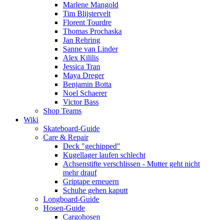
Marlene Mangold
Tim Blijstervelt
Florent Tourdre
Thomas Prochaska
Jan Rehring
Sanne van Linder
Alex Kililis
Jessica Tran
Maya Dreger
Benjamin Botta
Noel Schaerer
Victor Bass
Shop Teams
Wiki
Skateboard-Guide
Care & Repair
Deck "gechipped"
Kugellager laufen schlecht
Achsenstifte verschlissen - Mutter geht nicht
mehr drauf
Griptape erneuern
Schuhe gehen kaputt
Longboard-Guide
Hosen-Guide
Cargohosen