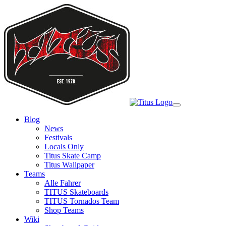
Skip
to
main
content
Toggle
navigation
Blog
News
Festivals
Locals Only
Titus Skate Camp
Titus Wallpaper
Teams
Alle Fahrer
TITUS Skateboards
TITUS Tornados Team
Shop Teams
Wiki