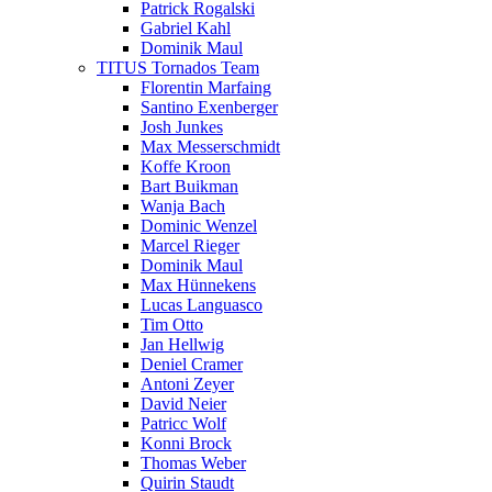
Patrick Rogalski
Gabriel Kahl
Dominik Maul
TITUS Tornados Team
Florentin Marfaing
Santino Exenberger
Josh Junkes
Max Messerschmidt
Koffe Kroon
Bart Buikman
Wanja Bach
Dominic Wenzel
Marcel Rieger
Dominik Maul
Max Hünnekens
Lucas Languasco
Tim Otto
Jan Hellwig
Deniel Cramer
Antoni Zeyer
David Neier
Patricc Wolf
Konni Brock
Thomas Weber
Quirin Staudt