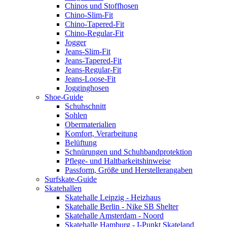
Chinos und Stoffhosen
Chino-Slim-Fit
Chino-Tapered-Fit
Chino-Regular-Fit
Jogger
Jeans-Slim-Fit
Jeans-Tapered-Fit
Jeans-Regular-Fit
Jeans-Loose-Fit
Jogginghosen
Shoe-Guide
Schuhschnitt
Sohlen
Obermaterialien
Komfort, Verarbeitung
Belüftung
Schnürungen und Schuhbandprotektion
Pflege- und Haltbarkeitshinweise
Passform, Größe und Herstellerangaben
Surfskate-Guide
Skatehallen
Skatehalle Leipzig - Heizhaus
Skatehalle Berlin - Nike SB Shelter
Skatehalle Amsterdam - Noord
Skatehalle Hamburg - I-Punkt Skateland